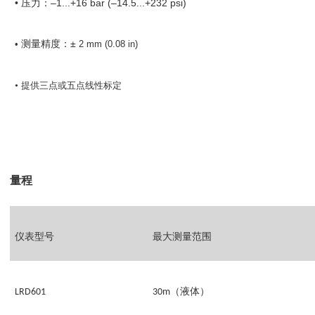
•
–1...+16 bar (–14.5...+232 psi)
压力：
±
•
测量精度：
2
mm (0.0
8
in)
•
提供三点或五点线性标定
量程
仪表型号
最大测量范围
（液体）
LRD601
30m