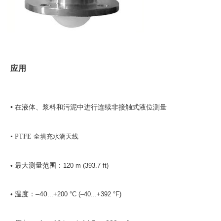
应用
• 在液体、浆料和污泥中进行连续非接触式液位测量
• PTFE
全填充水滴天线
•
最大测量范围：
12
0 m (
393.7
ft)
–40
•
温度：
...+
20
0 °C (–40...+
392
°F)