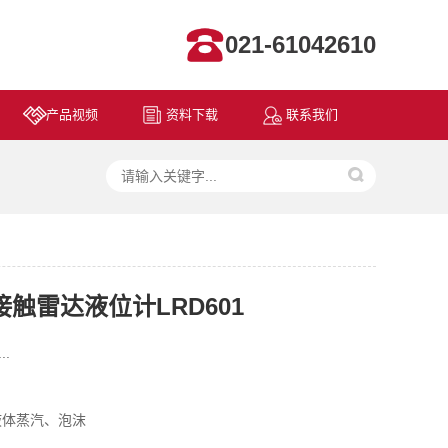
021-61042610
产品视频
资料下载
联系我们
非接触雷达液位计LRD601
..
液体蒸汽、泡沫