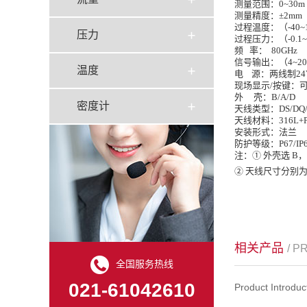
测量范围：
0~30m
测量精度：
±2mm
过程温度：（
-40
压力
过程压力：（
-0.1
频
率： 80GHz
信号输出：（
4~2
温度
电
源：
两线制
2
现场显示
/按键：
外
壳：B/A/D
密度计
天线类型：
DS/DQ
天线材料：
316L+
安装形式：法兰
防护等级：
P67/IP
注：
① 外壳选 B，
② 天线尺寸分别为 
相关产品
/ 
全国服务热线
021-61042610
Product Introdu